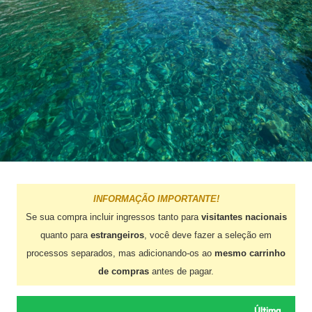
INFORMAÇÃO IMPORTANTE!
Se sua compra incluir ingressos tanto para
visitantes nacionais
quanto para
estrangeiros
, você deve fazer a seleção em
processos separados, mas adicionando-os ao
mesmo carrinho
de compras
antes de pagar.
Última