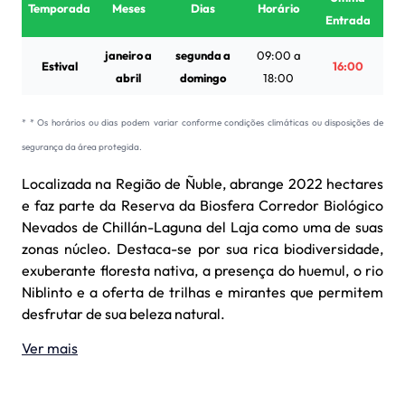
Temporada
Meses
Dias
Horário
Entrada
janeiro a
segunda a
09:00 a
Estival
16:00
abril
domingo
18:00
* * Os horários ou dias podem variar conforme condições climáticas ou disposições de
segurança da área protegida.
Localizada na Região de Ñuble, abrange 2022 hectares
e faz parte da Reserva da Biosfera Corredor Biológico
Nevados de Chillán-Laguna del Laja como uma de suas
zonas núcleo. Destaca-se por sua rica biodiversidade,
exuberante floresta nativa, a presença do huemul, o rio
Niblinto e a oferta de trilhas e mirantes que permitem
desfrutar de sua beleza natural.
Ver mais