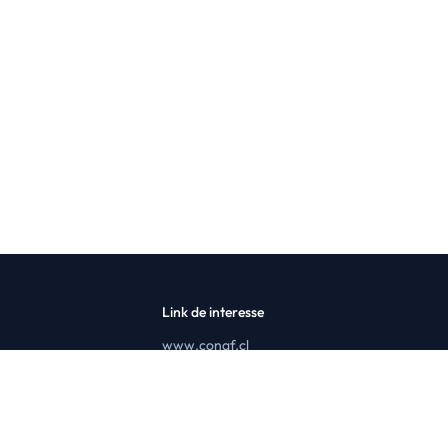
Link de interesse
www.conaf.cl
Módulo TO
Termos e condições
Ajuda
Gestões