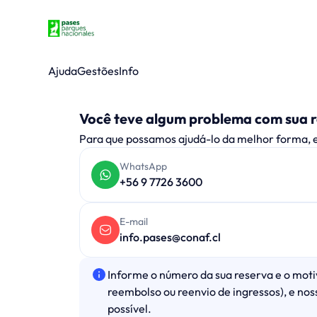
Ajuda
Gestões
Info
Você teve algum problema com sua 
Para que possamos ajudá-lo da melhor forma, 
WhatsApp
+56 9 7726 3600
E-mail
info.pases@conaf.cl
Informe o número da sua reserva e o moti
reembolso ou reenvio de ingressos), e no
possível.