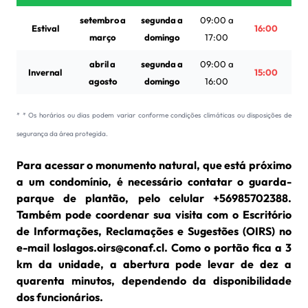
setembro a
segunda a
09:00 a
Estival
16:00
março
domingo
17:00
abril a
segunda a
09:00 a
Invernal
15:00
agosto
domingo
16:00
* * Os horários ou dias podem variar conforme condições climáticas ou disposições de
segurança da área protegida.
Para acessar o monumento natural, que está próximo
a um condomínio, é necessário contatar o guarda-
parque de plantão, pelo celular +56985702388.
Também pode coordenar sua visita com o Escritório
de Informações, Reclamações e Sugestões (OIRS) no
e-mail loslagos.oirs@conaf.cl. Como o portão fica a 3
km da unidade, a abertura pode levar de dez a
quarenta minutos, dependendo da disponibilidade
dos funcionários.