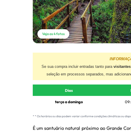
Veja as 4 fotos
INFORMAÇ
Se sua compra incluir entradas tanto para
visitante
seleção em processos separados, mas adiciona
Dias
terça a domingo
09:
* * Os horários ou dias podem variar conforme condições climáticas ou disp
É um santuário natural próximo ao Grande Con