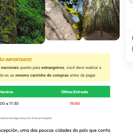
ÃO IMPORTANTE!
s nacionais
quanto para
estrangeiros
, você deve realizar a
ndo-os ao
mesmo carrinho de compras
antes de pagar.
Horário
Última Entrada
00 a 17:30
15:00
osições de segurança da área protegida.
cepción, uma das poucas cidades do país que conta