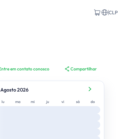
CLP
Entre em contato conosco
Compartilhar
Agosto 2026
lunes
martes
miércoles
jueves
viernes
sábado
domingo
lu
ma
mi
ju
vi
sá
do