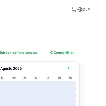
CLP
Entre em contato conosco
Compartilhar
Agosto 2026
lunes
martes
miércoles
jueves
viernes
sábado
domingo
lu
ma
mi
ju
vi
sá
do