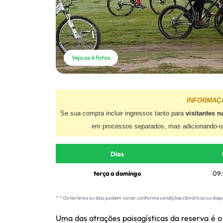
Veja as 4 fotos
INFORMAÇ
Se sua compra incluir ingressos tanto para
visitantes n
em processos separados, mas adicionando-
Dias
terça a domingo
09:
* * Os horários ou dias podem variar conforme condições climáticas ou disp
Uma das atrações paisagísticas da reserva é o