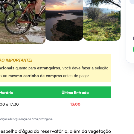
ÃO IMPORTANTE!
acionais
quanto para
estrangeiros
, você deve fazer a seleção
os ao
mesmo carrinho de compras
antes de pagar.
Horário
Última Entrada
00 a 17:30
13:00
osições de segurança da área protegida.
 espelho d'água do reservatório, além da vegetação