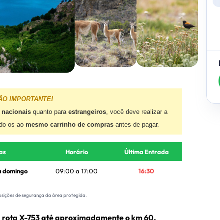
ÃO IMPORTANTE!
s nacionais
quanto para
estrangeiros
, você deve realizar a
ndo-os ao
mesmo carrinho de compras
antes de pagar.
as
Horário
Última Entrada
a domingo
09:00 a 17:00
16:30
osições de segurança da área protegida.
la rota X-753 até aproximadamente o km 60.