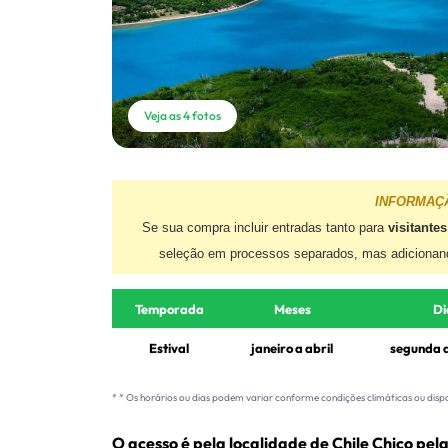
Veja as 4 fotos
INFORMAÇ
Se sua compra incluir entradas tanto para
visitante
seleção em processos separados, mas adiciona
Temporada
Meses
Di
Estival
janeiro a abril
segunda 
* * Os horários ou dias podem variar conforme condições climáticas ou disp
O acesso é pela localidade de Chile Chico pe