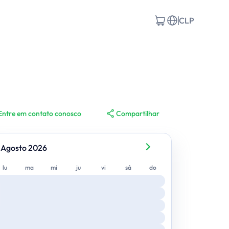
CLP
Entre em contato conosco
Compartilhar
Agosto 2026
lunes
martes
miércoles
jueves
viernes
sábado
domingo
lu
ma
mi
ju
vi
sá
do