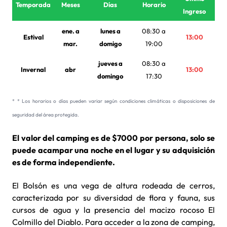
Temporada
Meses
Días
Horario
Ingreso
ene. a
lunes a
08:30 a
Estival
13:00
mar.
domigo
19:00
jueves a
08:30 a
Invernal
abr
13:00
domingo
17:30
* * Los horarios o días pueden variar según condiciones climáticas o disposiciones de
seguridad del área protegida.
El valor del camping es de $7000 por persona, solo se
puede acampar una noche en el lugar y su adquisición
es de forma independiente.
El Bolsón es una vega de altura rodeada de cerros,
caracterizada por su diversidad de flora y fauna, sus
cursos de agua y la presencia del macizo rocoso El
Colmillo del Diablo. Para acceder a la zona de camping,